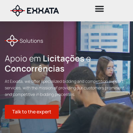
Solutions
Apoio em
Licitações
e
Concorrências
At Exxata, we offer specialized bidding and competition support
services, with the mission of providing our customers prominent
and competitive in bidding processes.
Talk to the expert