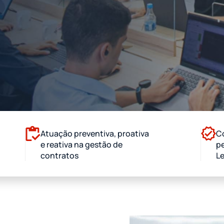
Atuação preventiva, proativa
C
e reativa na gestão de
pe
contratos
L