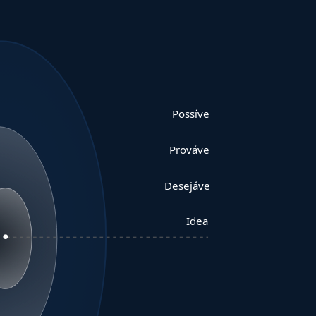
Possível
Provável
Desejável
Ideal