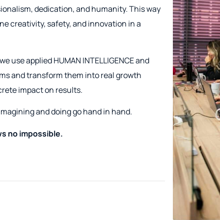
sionalism, dedication, and humanity. This way
e creativity, safety, and innovation in a
e, we use applied HUMAN INTELLIGENCE and
ems and transform them into real growth
crete impact on results.
e imagining and doing go hand in hand.
s no impossible.