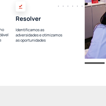
Resolver
ho
Identificamos as
dável
adversidades e otimizamos
s
as oportunidades