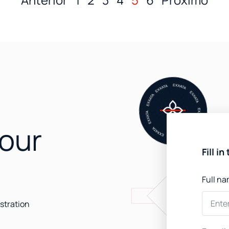
 our
Fill i
Full n
stration