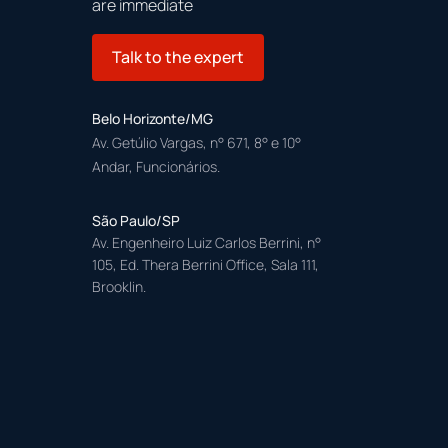
are immediate
Talk to the expert
Belo Horizonte/MG
Av. Getúlio Vargas, n° 671, 8° e 10°
Andar, Funcionários.
São Paulo/SP
Av. Engenheiro Luiz Carlos Berrini, n°
105, Ed. Thera Berrini Office, Sala 111,
Brooklin.