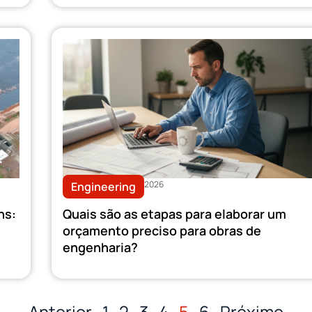
2026
Engineering
ns:
Quais são as etapas para elaborar um
orçamento preciso para obras de
engenharia?
Anterior
1
2
3
4
5
6
Próximo