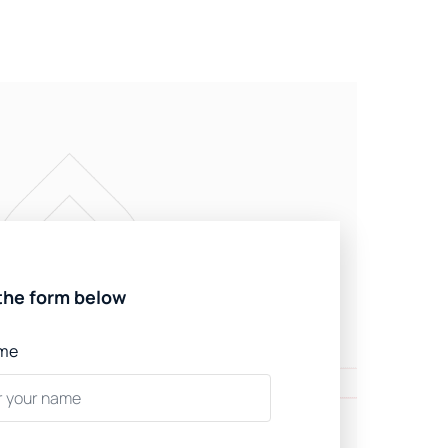
n the form below
ame