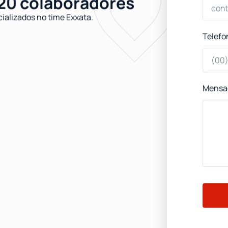
20 colaboradores​
ializados no time Exxata.
Telefo
Mens