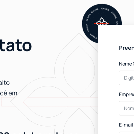
tato
Preen
Nome 
alto
você em
Empre
E-mail