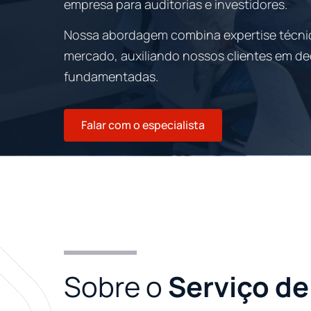
empresa para auditorias e investidores.
Nossa abordagem combina expertise técn
mercado, auxiliando nossos clientes em de
fundamentadas.
Falar com o especialista
Sobre o
Serviço de