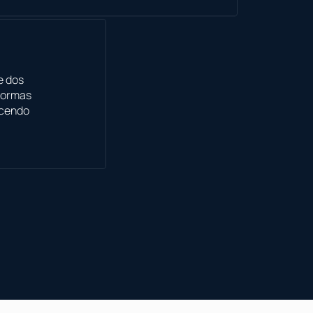
e dos
 normas
ecendo