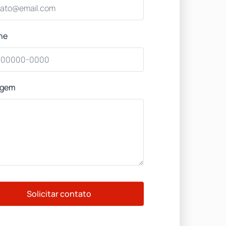
ne
agem
Solicitar contato