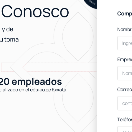
​
Conosco
Compl
 y de
Nombr
su toma
Empre
20 empleados
Correo
ializado en el equipo de Exxata.
Teléfo